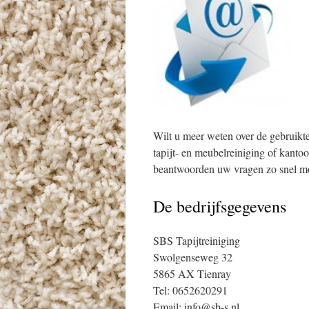
Wilt u meer weten over de gebruikt
tapijt- en meubelreiniging of kanto
beantwoorden uw vragen zo snel mo
De bedrijfsgegevens
SBS Tapijtreiniging
Swolgenseweg 32
5865 AX Tienray
Tel: 0652620291
Email: info@sb-s.nl