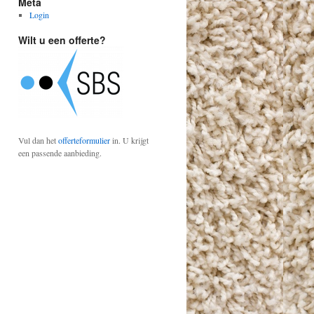
Meta
Login
Wilt u een offerte?
Vul dan het
offerteformulier
in. U krijgt
een passende aanbieding.