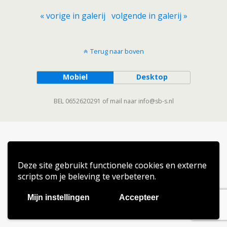
« vorige in galerij
volgende in galerij »
Terug naar boven
Mobiel
Desktop
BEL 0652620291 of mail naar info@sb-s.nl
Deze site gebruikt functionele cookies en externe
scripts om je beleving te verbeteren.
Mijn instellingen
Accepteer